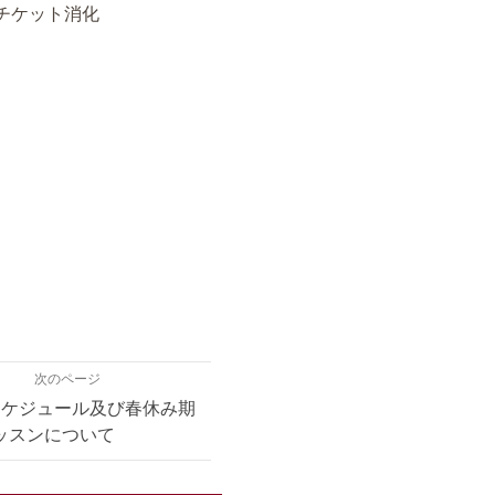
チケット消化
。
次のページ
スケジュール及び春休み期
ッスンについて