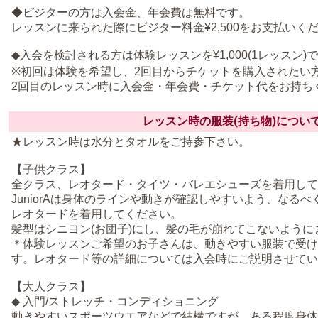
◆ビジターの方は入会金、年会費は無料です。
レッスンに来られた際にビジター料金¥2,500をお支払いく
◆入会を検討される方は体験レッスンを¥1,000(1レッスン
※初回は体験を希望し、2回目からチケットを購入されたい方は
2回目のレッスン時に入会金・年会費・チケット代をお持ち
レッスン時の服装(持ち物)につい
★レッスン時は水分とタオルをご持参下さい。
【子供クラス】
全クラス、レオタード・タイツ・バレエシューズを着用して
JuniorAは身体のラインや動きが確認しやすいよう、なる
レオタードを着用してください。
髪型はシニヨン(お団子)にし、髪の毛が崩れてこないように
＊体験レッスンご希望のお子さんは、動きやすい服装で受け
す。レオタード等の詳細については入会時にご説明させてい
【大人クラス】
◆ 入門/ストレッチ・コンディショニング
動きやすいスポーツウエアなどで結構ですが、ある程度身体