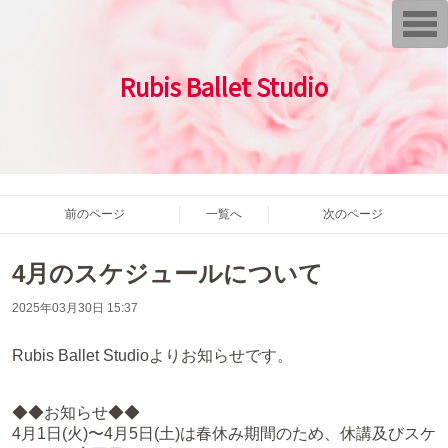
T
o
g
g
Rubis Ballet Studio
l
e
n
a
v
i
g
a
t
i
前のページ
一覧へ
次のページ
o
n
4月のスケジュールについて
2025年03月30日 15:37
Rubis Ballet Studioよりお知らせです。
◆◆お知らせ◆◆
4月1日(火)〜4月5日(土)は春休み期間のため、休講及びスケ